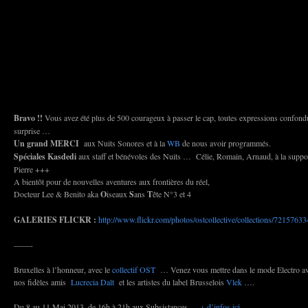
Bravo !!
Vous avez été plus de 500 courageux à passer le cap, toutes expressions confondue
surprise …
Un grand MERCI
aux Nuits Sonores et à la
WB
de nous avoir programmés.
Spéciales Kasdedi
aux staff et bénévoles des Nuits … Célie, Romain, Arnaud, à la suppo
Pierre +++
A bientôt pour de nouvelles aventures aux frontières du réel,
Docteur Lee & Benito aka
O
iseaux
S
ans
T
ête N°3 et 4
GALERIES FLICKR :
http://www.flickr.com/photos/ostcollective/collections/721576
——-
Bruxelles à l’honneur, avec le
collectif OST
… Venez vous mettre dans le mode Electro a
nos fidèles amis
Lucrecia Dalt
et les artistes du label Brusselois
Vlek
….
Du 8 au 11 Mai 2013, de 16h à 21h aux Subsistances….
+ d’infos ici