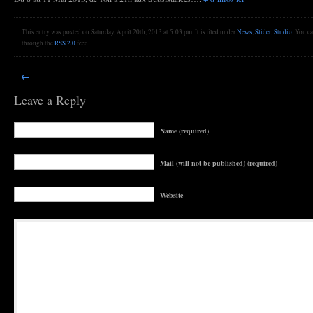
This entry was posted on Saturday, April 20th, 2013 at 5:03 pm. It is filed under
News
,
Slider
,
Studio
. You c
through the
RSS 2.0
feed.
←
Leave a Reply
Name (required)
Mail (will not be published) (required)
Website