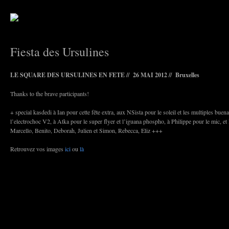
Fiesta des Ursulines
LE SQUARE DES URSULINES EN FETE // 26 MAI 2012 // Bruxelles
Thanks to the brave participants!
+ special kasdedi à Ian pour cette fête extra, aux NSista pour le soleil et les multiples bue
l’electrochoc V2, à Atka pour le super flyer et l’iguana phospho, à Philippe pour le mic, et
Marcello, Benito, Deborah, Julien et Simon, Rebecca, Eliz +++
Retrouvez vos images
ici
ou
là