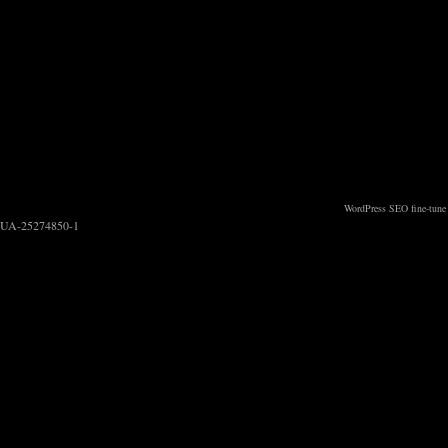
WordPress SEO fine-tune
UA-25274850-1