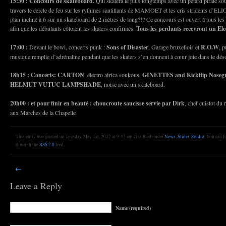
15:30 : Concours de skateboard.
Qui skatera le plus longtemps avec un pétard pirate sous
travers le cercle de feu sur les rythmes sautillants de MAMOET et les cris stridents d’E
plan incliné à 6 sur un skateboard de 2 mètres de long?!? Ce concours est ouvert à tous les 
afin que les débutants côtoient les skaters confirmés.
Tous les perdants recevront un Ele
17:00 :
Devant le bowl, concerts punk :
Sons of Disaster
, Garage bruxellois et
R.O.W
, 
musique remplie d’adrénaline pendant que les skaters s’en donnent à cœur joie dans le dés
18h15 : Concerts: CARTON
, électro africa soukous,
GINETTES and Kickflip Nosegr
HELMUT VUTUC
LAMPSHADE
, noise avec un skateboard.
20h00 : et pour finir en beauté : choucroute saucisse servie par Dirk
, chef cuistot du r
aux Marches de la Chapelle
This entry was posted on Tuesday, May 1st, 2012 at 9:42 am. It is filed under
News
,
Slider
,
Studio
. You can f
through the
RSS 2.0
feed.
←
Leave a Reply
Name (required)