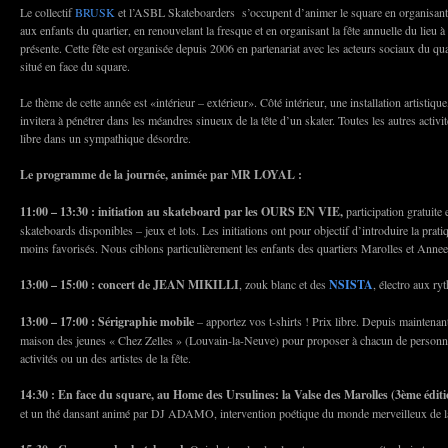
Le collectif
BRUSK
et l’ASBL Skateboarders s’occupent d’animer le square en organisant d
aux enfants du quartier, en renouvelant la fresque et en organisant la fête annuelle du lieu à
présente. Cette fête est organisée depuis 2006 en partenariat avec les acteurs sociaux du qu
situé en face du square.
Le thème de cette année est «intérieur – extérieur». Côté intérieur, une installation artistiq
invitera à pénétrer dans les méandres sinueux de la tête d’un skater. Toutes les autres activité
libre dans un sympathique désordre.
Le programme de la journée, animée par MR LOYAL :
11:00 – 13:30 :
initiation au skateboard par les OURS EN VIE,
participation gratuite e
skateboards disponibles – jeux et lots. Les initiations ont pour objectif d’introduire la prat
moins favorisés. Nous ciblons particulièrement les enfants des quartiers Marolles et Anne
13:00 – 15:00 : concert de JEAN MIKILLI
, zouk blanc et des
NSISTA
, électro aux ry
13:00 – 17:00 : Sérigraphie mobile
– apportez vos t-shirts ! Prix libre. Depuis maintenan
maison des jeunes « Chez Zelles » (Louvain-la-Neuve) pour proposer à chacun de personna
activités ou un des artistes de la fête.
14:30 : En face du square, au Home des Ursulines: la Valse des Marolles (3ème éditi
et un thé dansant animé par DJ ADAMO, intervention poétique du monde merveilleux 